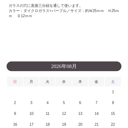
ガラスの穴に直接三分紐を通して使います。
カラー：ダイクロガラス+パープル／サイズ：約Ｗ25ｍｍ Ｈ25ｍ
ｍ Ｄ12ｍｍ
2026年08月
日
月
火
水
木
金
土
1
2
3
4
5
6
7
8
9
10
11
12
13
14
15
16
17
18
19
20
21
22