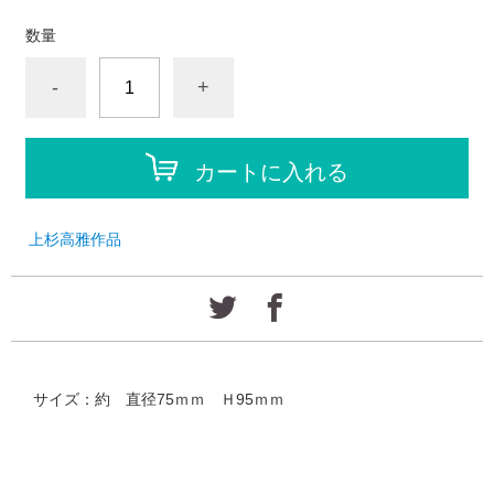
数量
-
+
カートに入れる
上杉高雅作品
サイズ：約 直径75ｍｍ Ｈ95ｍｍ