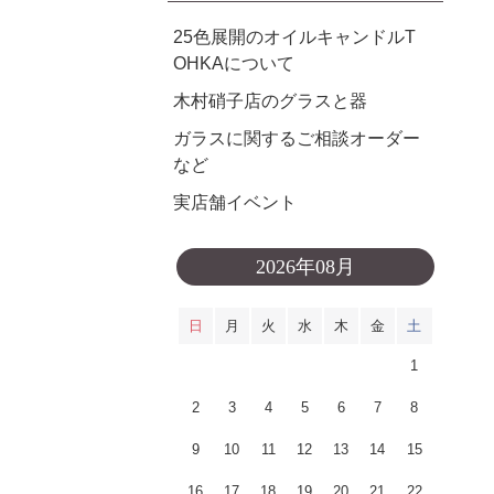
25色展開のオイルキャンドルT
OHKAについて
木村硝子店のグラスと器
ガラスに関するご相談オーダー
など
実店舗イベント
2026年08月
日
月
火
水
木
金
土
1
2
3
4
5
6
7
8
9
10
11
12
13
14
15
16
17
18
19
20
21
22