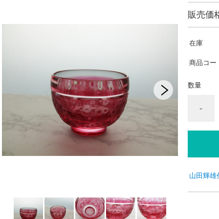
販売価
在庫
商品コー
数量
-
山田輝雄