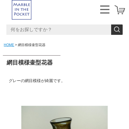
HOME
網目模様壷型花器
網目模様壷型花器
グレーの網目模様が綺麗です。