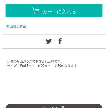
カートに入れる
村山耕二作品
水色
の月山ガラスで制作された杯です。
サイズ：約φ65ｍｍ Ｈ90ｍｍ 約50ml入ります