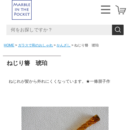
HOME
ガラスで和のおしゃれ
かんざし
ねじり簪 琥珀
ねじり簪 琥珀
ねじれが髪から外れにくくなっています。★一條朋子作